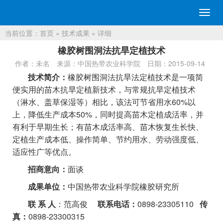
切
换
当前位置：
首页
»
技术成果
» 详细
导
航
橡胶树围洞法抗旱定植技术
作者：未名
来源：中国热带农业科学院
日期：2015-09-14
技术简介：
橡胶树围洞法抗旱法定植技术是一项简
便实用的苗木抗旱定植新技术，与常规抗旱定植技术
60%
（淋水、盖草保湿等）相比，该法可节省用水
以
50%
上，降低生产成本
，同时提高苗木定植成活率，并
有利于早期生长；有苗木成活率高、苗木恢复生长快、
定植生产成本低、操作简单、节约用水、劳动强度低、
适应性广等优点。
招商意向：
面谈
成果单位：
中国热带农业科学院橡胶研究所
0898-23305110
联
系
人
：范高俊
联系电话：
传
0898-23300315
真：