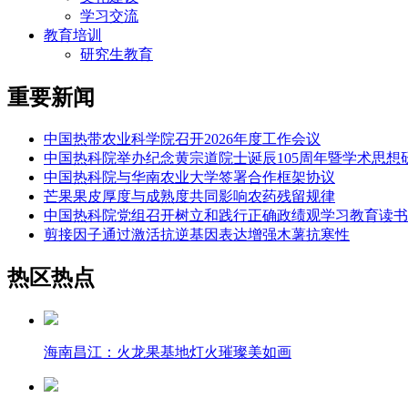
学习交流
教育培训
研究生教育
重要新闻
中国热带农业科学院召开2026年度工作会议
中国热科院举办纪念黄宗道院士诞辰105周年暨学术思想
中国热科院与华南农业大学签署合作框架协议
芒果果皮厚度与成熟度共同影响农药残留规律
中国热科院党组召开树立和践行正确政绩观学习教育读书
剪接因子通过激活抗逆基因表达增强木薯抗寒性
热区热点
海南昌江：火龙果基地灯火璀璨美如画