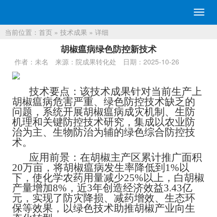
切
换
当前位置：
首页
»
技术成果
» 详细
导
航
胡椒瘟病绿色防控新技术
作者：未名
来源：院成果转化处
日期：2025-10-26
技术要点：该技术成果针对当前生产上
胡椒瘟病危害严重、绿色防控技术缺乏的
问题，系统开展胡椒瘟病成灾机制、生防
机理和关键防控技术研究，集成以农业防
治为主、生物防治为辅的绿色综合防控技
术。
应用前景：在胡椒主产区累计推广面积
20万亩，将胡椒瘟病发生率降低到1%以
下，使化学农药用量减少25%以上，白胡椒
产量增加8%，近3年创造经济效益3.43亿
元，实现了防灾降损、减药增效、生态环
保等效果，以绿色技术助推胡椒产业向生