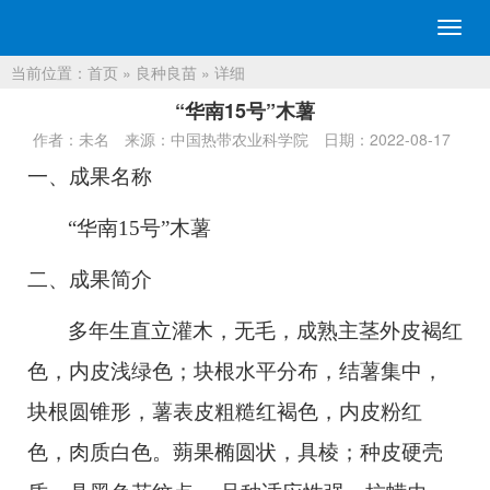
切
换
当前位置：
首页
»
良种良苗
» 详细
导
航
“华南15号”木薯
作者：未名
来源：中国热带农业科学院
日期：2022-08-17
一、
成果名称
“华南
15号
”木薯
二、成果简介
多年生直立灌木，无毛，成熟主茎外皮褐红
色，内皮浅绿色；块根水平分布，结薯集中，
块根圆锥形，薯表皮粗糙红褐色，内皮粉红
色，肉质白色。蒴果椭圆状，具棱；种皮硬壳