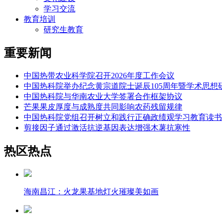
学习交流
教育培训
研究生教育
重要新闻
中国热带农业科学院召开2026年度工作会议
中国热科院举办纪念黄宗道院士诞辰105周年暨学术思想
中国热科院与华南农业大学签署合作框架协议
芒果果皮厚度与成熟度共同影响农药残留规律
中国热科院党组召开树立和践行正确政绩观学习教育读书
剪接因子通过激活抗逆基因表达增强木薯抗寒性
热区热点
海南昌江：火龙果基地灯火璀璨美如画