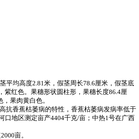
高度2.81米，假茎周长78.6厘米，假茎底
紫红色。果穗形状圆柱形，果穗长度86.4厘
色，果肉黄白色。
高抗香蕉枯萎病的特性，香蕉枯萎病发病率低于
地区测定亩产4404千克/亩；中热1号在广西
000亩。