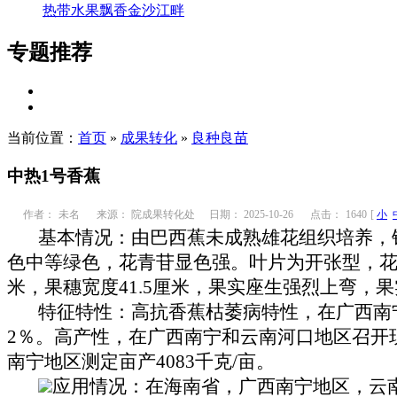
热带水果飘香金沙江畔
专题推荐
当前位置：
首页
»
成果转化
»
良种良苗
中热1号香蕉
作者：
未名
来源： 院成果转化处
日期： 2025-10-26
点击：
1640
[
小
基本情况：由巴西蕉未成熟雄花组织培养，钴60
色中等绿色，花青苷显色强。叶片为开张型，花
米，果穗宽度41.5厘米，果实座生强烈上弯
特征特性：高抗香蕉枯萎病特性，在广西南宁
2％。高产性，在广西南宁和云南河口地区召开现
南宁地区测定亩产4083千克/亩。
应用情况：在海南省，广西南宁地区，云南