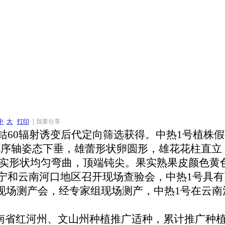
中
大
打印
]
我要分享
辐射诱变后代定向筛选获得。中热1号植株假茎平均
序轴姿态下垂，雄蕾形状卵圆形，雄花花柱直立，
，果实形状均匀弯曲，顶端钝尖。果实熟果皮颜色黄
和云南河口地区召开现场查验会，中热1号具有
场测产会，经专家组现场测产，中热1号在云南河口
省红河州、文山州种植推广适种，累计推广种植2