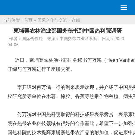
切
换
当前位置：
首页
»
国际合作与交流
» 详细
导
航
柬埔寨农林渔业部国务秘书到中国热科院调研
作者：国际合作处
来源：中国热带农业科学院
日期：2023-
04-06
近日，柬埔寨农林渔业部国务秘书何万鸿（Hean Vanha
开绵与何万鸿进行了座谈交流。
李开绵对何万鸿一行的到来表示欢迎，并介绍了中国热科
胶研究所等单位在木薯、橡胶、香蕉等热带作物种植、病虫
何万鸿对中国热科院取得的科技成果表示赞赏，表示柬埔
院在热带农业科技领域有很好的合作基础，希望下一步加强
国热科院的技术提高柬埔寨热带农产品的附加值，促进柬中