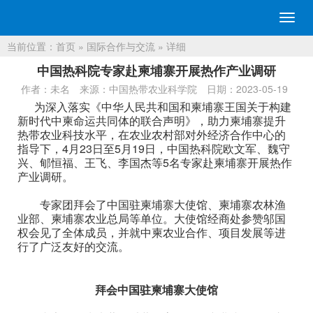
切
换
当前位置：
首页
»
国际合作与交流
» 详细
导
航
中国热科院专家赴柬埔寨开展热作产业调研
作者：未名
来源：中国热带农业科学院
日期：2023-05-19
为深入落实《中华人民共和国和柬埔寨王国关于构建
新时代中柬命运共同体的联合声明》，助力柬埔寨提升
热带农业科技水平，在农业农村部对外经济合作中心的
指导下，4月23日至5月19日，中国热科院欧文军、魏守
兴、郇恒福、王飞、李国杰等5名专家赴柬埔寨开展热作
产业调研。
专家团拜会了中国驻柬埔寨大使馆、柬埔寨农林渔
业部、柬埔寨农业总局等单位。大使馆经商处参赞邬国
权会见了全体成员，并就中柬农业合作、项目发展等进
行了广泛友好的交流。
拜会中国驻柬埔寨大使馆