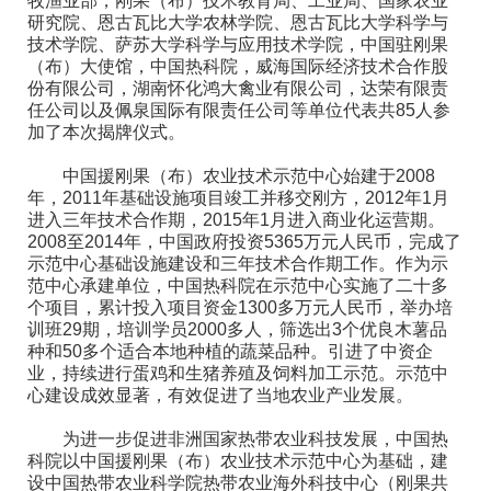
牧渔业部，刚果（布）技术教育局、工业局、国家农业
研究院、恩古瓦比大学农林学院、恩古瓦比大学科学与
技术学院、萨苏大学科学与应用技术学院，中国驻刚果
（布）大使馆，中国热科院，威海国际经济技术合作股
份有限公司，湖南怀化鸿大禽业有限公司，达荣有限责
任公司以及佩泉国际有限责任公司等单位代表共85人参
加了本次揭牌仪式。
中国援刚果（布）农业技术示范中心始建于2008
年，2011年基础设施项目竣工并移交刚方，2012年1月
进入三年技术合作期，2015年1月进入商业化运营期。
2008至2014年，中国政府投资5365万元人民币，完成了
示范中心基础设施建设和三年技术合作期工作。作为示
范中心承建单位，中国热科院在示范中心实施了二十多
个项目，累计投入项目资金1300多万元人民币，举办培
训班29期，培训学员2000多人，筛选出3个优良木薯品
种和50多个适合本地种植的蔬菜品种。引进了中资企
业，持续进行蛋鸡和生猪养殖及饲料加工示范。示范中
心建设成效显著，有效促进了当地农业产业发展。
为进一步促进非洲国家热带农业科技发展，中国热
科院以中国援刚果（布）农业技术示范中心为基础，建
设中国热带农业科学院热带农业海外科技中心（刚果共