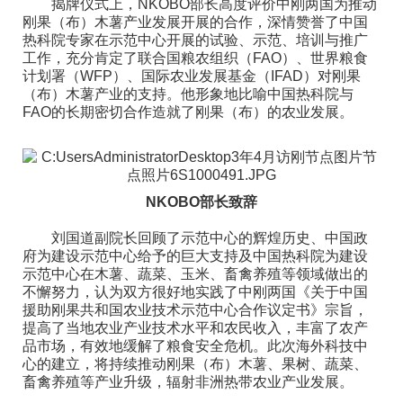
揭牌仪式上，NKOBO部长高度评价中刚两国为推动
刚果（布）木薯产业发展开展的合作，深情赞誉了中国
热科院专家在示范中心开展的试验、示范、培训与推广
工作，充分肯定了联合国粮农组织（FAO）、世界粮食
计划署（WFP）、国际农业发展基金（IFAD）对刚果
（布）木薯产业的支持。他形象地比喻中国热科院与
FAO的长期密切合作造就了刚果（布）的农业发展。
NKOBO部长致辞
刘国道副院长回顾了示范中心的辉煌历史、中国政
府为建设示范中心给予的巨大支持及中国热科院为建设
示范中心在木薯、蔬菜、玉米、畜禽养殖等领域做出的
不懈努力，认为双方很好地实践了中刚两国《关于中国
援助刚果共和国农业技术示范中心合作议定书》宗旨，
提高了当地农业产业技术水平和农民收入，丰富了农产
品市场，有效地缓解了粮食安全危机。此次海外科技中
心的建立，将持续推动刚果（布）木薯、果树、蔬菜、
畜禽养殖等产业升级，辐射非洲热带农业产业发展。