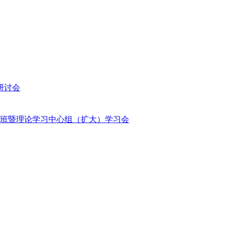
研讨会
班暨理论学习中心组（扩大）学习会