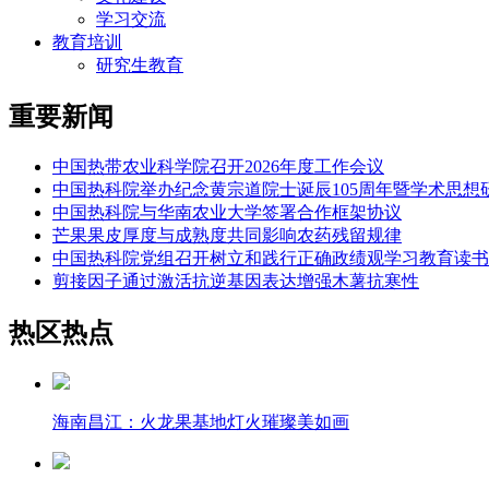
学习交流
教育培训
研究生教育
重要新闻
中国热带农业科学院召开2026年度工作会议
中国热科院举办纪念黄宗道院士诞辰105周年暨学术思想
中国热科院与华南农业大学签署合作框架协议
芒果果皮厚度与成熟度共同影响农药残留规律
中国热科院党组召开树立和践行正确政绩观学习教育读书
剪接因子通过激活抗逆基因表达增强木薯抗寒性
热区热点
海南昌江：火龙果基地灯火璀璨美如画