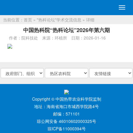
切
换
当前位置：
首页
»
"热科论坛"学术交流信息
» 详细
导
航
中国热科院“热科论坛”2026年第六期
作者：院科技处
来源：环植所
日期：2026-01-16
Copyright © 中国热带农业科学院监制
地址：海南省海口市城西学院路4号
邮编：571101
琼公网安备 46010602000325号
琼ICP备11000394号