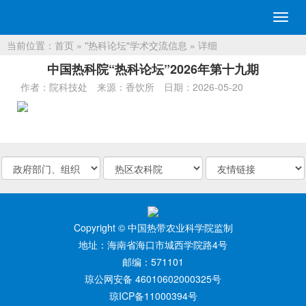
切
换
当前位置：
首页
»
"热科论坛"学术交流信息
» 详细
导
航
中国热科院“热科论坛”2026年第十九期
作者：院科技处
来源：香饮所
日期：2026-05-20
Copyright © 中国热带农业科学院监制
地址：海南省海口市城西学院路4号
邮编：571101
琼公网安备 46010602000325号
琼ICP备11000394号