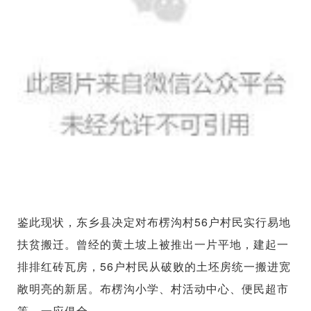
鉴此现状，东乡县决定对布楞沟村56户村民实行易地
扶贫搬迁。曾经的黄土坡上被推出一片平地，建起一
排排红砖瓦房，56户村民从破败的土坯房统一搬进宽
敞明亮的新居。布楞沟小学、村活动中心、便民超市
等，一应俱全。