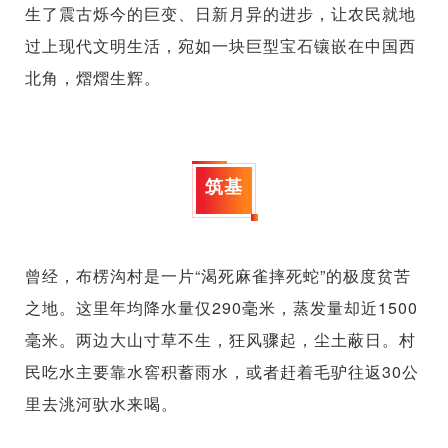
生了震古烁今的巨变、日新月异的进步，让农民就地
过上现代文明生活，宛如一块巨型宝石镶嵌在中国西
北角，熠熠生辉。
筑基
曾经，布楞沟村是一片“渴死麻雀摔死蛇”的极度贫苦
之地。这里年均降水量仅290毫米，蒸发量却近1500
毫米。两边大山寸草不生，狂风骤起，尘土蔽日。村
民吃水主要靠水窖积蓄雨水，或者赶着毛驴往返30公
里去洮河驮水来喝。