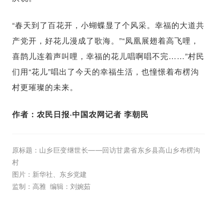
“春天到了百花开，小蝴蝶显了个风采。幸福的大道共
产党开，好花儿漫成了歌海。”“凤凰展翅着高飞哩，
喜鹊儿连着声叫哩，幸福的花儿唱啊唱不完……”村民
们用“花儿”唱出了今天的幸福生活，也憧憬着布楞沟
村更璀璨的未来。
作者：农民日报·中国农网记者 李朝民
原标题：
山乡巨变继世长——回访甘肃省东乡县高山乡布楞沟
村
图片：新华社、东乡党建
监制：高雅 编辑：刘婉茹