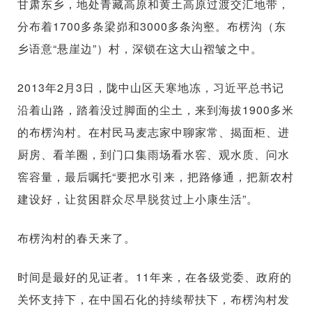
甘肃东乡，地处青藏高原和黄土高原过渡交汇地带，
分布着1700多条梁峁和3000多条沟壑。布楞沟（东
乡语意“悬崖边”）村，深锁在这大山褶皱之中。
2013年2月3日，陇中山区天寒地冻，习近平总书记
沿着山路，踏着没过脚面的尘土，来到海拔1900多米
的布楞沟村。在村民马麦志家中聊家常、揭面柜、进
厨房、看羊圈，到门口集雨场看水窖、观水质、问水
窖容量，最后嘱托“要把水引来，把路修通，把新农村
建设好，让贫困群众尽早脱贫过上小康生活”。
布楞沟村的春天来了。
时间是最好的见证者。11年来，在各级党委、政府的
关怀支持下，在中国石化的持续帮扶下，布楞沟村发