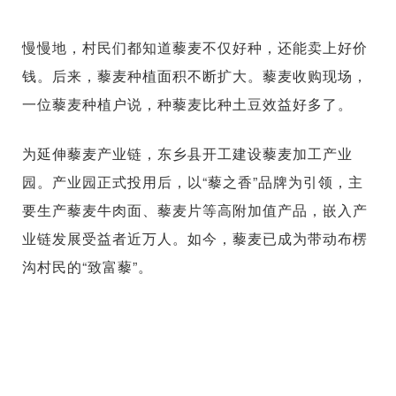
慢慢地，村民们都知道藜麦不仅好种，还能卖上好价
钱。后来，藜麦种植面积不断扩大。藜麦收购现场，
一位藜麦种植户说，种藜麦比种土豆效益好多了。
为延伸藜麦产业链，东乡县开工建设藜麦加工产业
园。产业园正式投用后，以“藜之香”品牌为引领，主
要生产藜麦牛肉面、藜麦片等高附加值产品，嵌入产
业链发展受益者近万人。如今，藜麦已成为带动布楞
沟村民的“致富藜”。