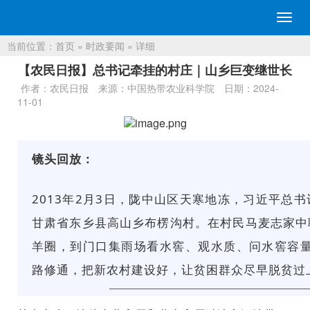
切
换
当前位置：
首页
»
时政要闻
» 详细
导
航
【农民日报】总书记牵挂的村庄｜山乡巨变继世长
作者：农民日报
来源：中国热带农业科学院
日期：2024-
11-01
镜头回放：
2013年2月3日，陇中山区天寒地冻，习近平总
甘肃省东乡县高山乡布楞沟村。在村民马麦志家中
羊圈，到门口集雨场看水窖、观水质、问水窖容量
路修通，把新农村建设好，让贫困群众尽早脱贫过