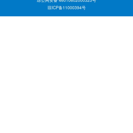
琼公网安备 46010602000325号
琼ICP备11000394号