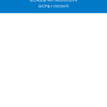
琼公网安备 46010602000325号
琼ICP备11000394号