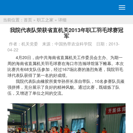
切
换
当前位置：
首页
»
职工之家
» 详细
导
航
我院代表队荣获省直机关2013年职工羽毛球赛冠
军
作者：机关党委
来源：中国热带农业科学院
日期：2013-
04-22
4月20日，由中共海南省直属机关工作委员会主办、为期一
周的海南省直属机关羽毛球赛在海口市浩瀚球馆落下帷幕。本次
比赛共有68支队伍参加，经过167场比赛的激烈角逐，我院羽毛
球代表队获得了第一名的好成绩。
我院代表队由橡胶所黄华孙所长亲自带队，10名参赛队员顽
强拼搏，充分展示了良好的精神风貌。通过比赛，既锻炼了队
伍，又增进了单位之间的交流。