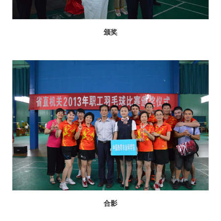
颁奖
合影