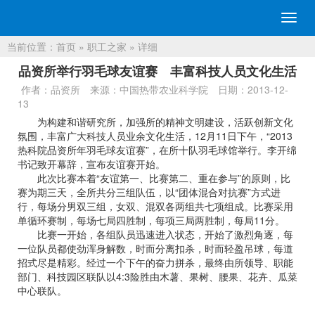
切
换
当前位置：
首页
»
职工之家
» 详细
导
航
品资所举行羽毛球友谊赛 丰富科技人员文化生活
作者：品资所
来源：中国热带农业科学院
日期：2013-12-
13
为构建和谐研究所，加强所的精神文明建设，活跃创新文化
氛围，丰富广大科技人员业余文化生活，12月11日下午，“2013
热科院品资所年羽毛球友谊赛”，在所十队羽毛球馆举行。李开绵
书记致开幕辞，宣布友谊赛开始。
此次比赛本着“友谊第一、比赛第二、重在参与”的原则，比
赛为期三天，全所共分三组队伍，以“团体混合对抗赛”方式进
行，每场分男双三组，女双、混双各两组共七项组成。比赛采用
单循环赛制，每场七局四胜制，每项三局两胜制，每局11分。
比赛一开始，各组队员迅速进入状态，开始了激烈角逐，每
一位队员都使劲浑身解数，时而分离扣杀，时而轻盈吊球，每道
招式尽是精彩。经过一个下午的奋力拼杀，最终由所领导、职能
部门、科技园区联队以4:3险胜由木薯、果树、腰果、花卉、瓜菜
中心联队。