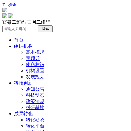
English
官微二维码
官网二维码
首页
组织机构
基本概况
院领导
使命标识
机构设置
发展规划
科技创新
通知公告
科技动态
政策法规
科研基地
成果转化
转化动态
转化平台