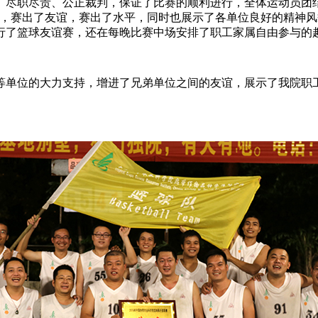
、尽职尽责、公正裁判，保证了比赛的顺利进行，全体运动员团
格，赛出了友谊，赛出了水平，同时也展示了各单位良好的精神
行了篮球友谊赛，还在每晚比赛中场安排了职工家属自由参与的
单位的大力支持，增进了兄弟单位之间的友谊，展示了我院职工