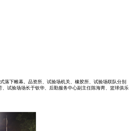
正式落下帷幕。品资所、试验场机关、橡胶所、试验场联队分别
芳、试验场场长于钦华、后勤服务中心副主任陈海靑、篮球俱乐