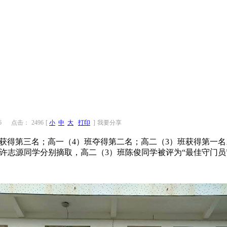
6
点击：
2496
[
小
中
大
打印
]
我要分享
获得第三名；高一（4）班夺得第二名；高二（3）班获得第一名
许志源同学分别摘取，高二（3）班陈俊同学被评为“最佳守门员