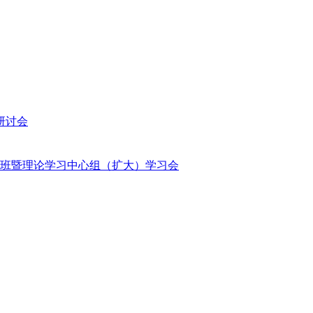
研讨会
班暨理论学习中心组（扩大）学习会