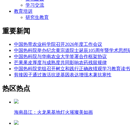
学习交流
教育培训
研究生教育
重要新闻
中国热带农业科学院召开2026年度工作会议
中国热科院举办纪念黄宗道院士诞辰105周年暨学术思想
中国热科院与华南农业大学签署合作框架协议
芒果果皮厚度与成熟度共同影响农药残留规律
中国热科院党组召开树立和践行正确政绩观学习教育读书
剪接因子通过激活抗逆基因表达增强木薯抗寒性
热区热点
海南昌江：火龙果基地灯火璀璨美如画