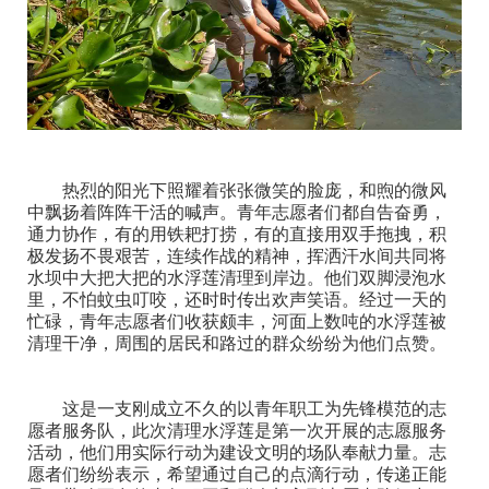
热烈的阳光下照耀着张张微笑的脸庞，和煦的微风
中飘扬着阵阵干活的喊声。青年志愿者们都自告奋勇，
通力协作，有的用铁耙打捞，有的直接用双手拖拽，积
极发扬不畏艰苦，连续作战的精神，挥洒汗水间共同将
水坝中大把大把的水浮莲清理到岸边。他们双脚浸泡水
里，不怕蚊虫叮咬，还时时传出欢声笑语。经过一天的
忙碌，青年志愿者们收获颇丰，河面上数吨的水浮莲被
清理干净，周围的居民和路过的群众纷纷为他们点赞。
这是一支刚成立不久的以青年职工为先锋模范的志
愿者服务队，此次清理水浮莲是第一次开展的志愿服务
活动，他们用实际行动为建设文明的场队奉献力量。志
愿者们纷纷表示，希望通过自己的点滴行动，传递正能