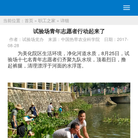
切
换
当前位置：
首页
»
职工之家
» 详细
导
航
试验场青年志愿者行动起来了
作者：试验场党办
来源：中国热带农业科学院
日期：2017-
08-28
为美化院区生活环境，净化河道水质，8月25日，试
验场十七名青年志愿者们齐聚九队水坝，顶着烈日，撸
起裤腿，清理漂浮于河面的水浮莲。