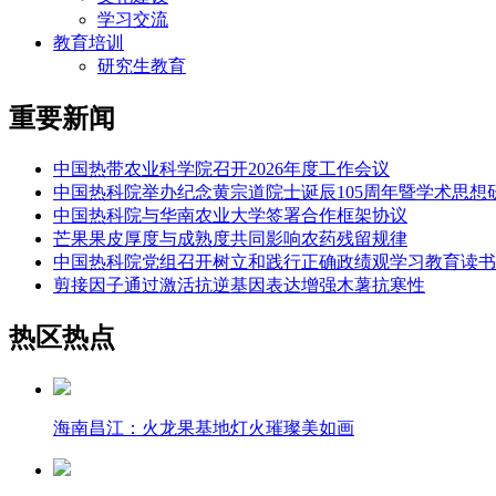
学习交流
教育培训
研究生教育
重要新闻
中国热带农业科学院召开2026年度工作会议
中国热科院举办纪念黄宗道院士诞辰105周年暨学术思想
中国热科院与华南农业大学签署合作框架协议
芒果果皮厚度与成熟度共同影响农药残留规律
中国热科院党组召开树立和践行正确政绩观学习教育读书
剪接因子通过激活抗逆基因表达增强木薯抗寒性
热区热点
海南昌江：火龙果基地灯火璀璨美如画