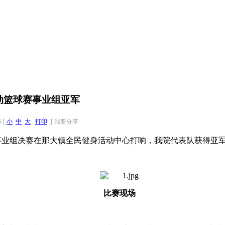
活动篮球赛事业组亚军
6
[
小
中
大
打印
]
我要分享
赛事业组决赛在那大镇全民健身活动中心打响，我院代表队获得亚
比赛现场