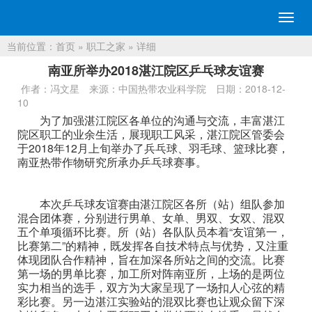
切
换
当前位置：
首页
»
职工之家
» 详细
导
航
南亚所举办2018湛江院区乒乓球友谊赛
作者：冯文星
来源：中国热带农业科学院
日期：2018-12-
10
为了加强湛江院区各单位的沟通与交流，丰富湛江
院区职工的业余生活，展现职工风采，湛江院区管委会
于2018年12月上旬举办了兵乓球、羽毛球、篮球比赛，
南亚热带作物研究所承办乒乓球赛事。
本次乒乓球友谊赛由湛江院区各所（站）组队参加
混合团体赛，分别进行男单、女单、男双、女双、混双
五个单项循环比赛。所（站）各队队员本着“友谊第一，
比赛第二”的精神，既发挥各自技术特点与优势，又注重
体现团队合作精神，旨在加深各所站之间的交流。比赛
第一场的男单比赛，加工所对阵南亚所，上场的是两位
实力相当的选手，双方为大家呈现了一场扣人心弦的精
彩比赛。另一边湛江实验站的混双比赛也让观众留下深