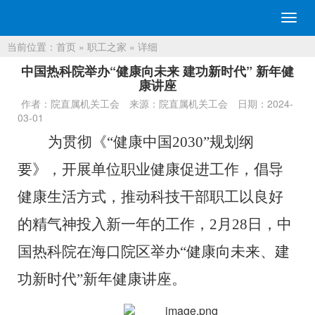
切
换
当前位置：
首页
»
职工之家
» 详细
导
航
中国热科院举办“健康向未来 建功新时代” 新年健
康讲座
作者：院直属机关工会
来源：院直属机关工会
日期：2024-
03-01
为贯彻《
“
健康中国
2030”
规划纲
要》
，
开展
单位职业健康促进工作
，
倡导
健康生活方式，
推动科技干部职工
以
良好
的精气神
投入新一年的工作，
2
月
28
日，中
国热科
院在海口院区举办
“
健康向未来
、
建
功新时代
”
新年健康讲座
。