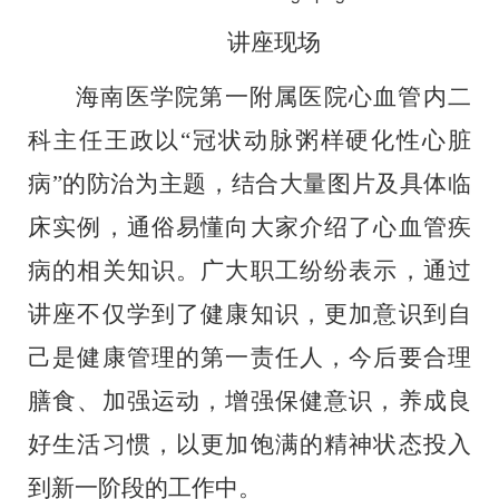
讲座现场
海南医学院第一附属医院心血管内二
科主任王政
以
“
冠状
动脉粥样硬化性心脏
病
”
的
防治为主题，
结合大量图片及具体临
床
实例
，通俗易懂向
大家
介绍了心血管疾
病的相关知识。广大
职工纷纷表示，
通过
讲座
不仅学到了健康知识，更加意识到自
己是健康
管理
的第一责任人，今后要合理
膳食、加强运动，增强保健意识，养成良
好生活习惯，以
更加
饱满的精神状态
投入
到
新一阶段
的工作中
。