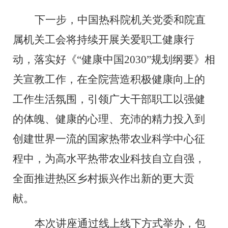
下一步
，
中国热科院
机关党委和院直
属机关工会将持续开展关爱职工健康
行
动
，落实好《
“
健康中国
2030”
规划纲要》相
关宣教工作，
在
全院
营造积极健康向上的
工作
生活
氛围
，
引领
广大
干部
职工
以强健
的体魄、健康的心理、充沛的精力投入
到
创建
世界一流的国家热带农业科学中心
征
程
中，为
高水平
热带农业
科技
自立自强，
全面
推进热区
乡村
振兴作出新的更大贡
献。
本次讲座通过线上线下方式举办，包