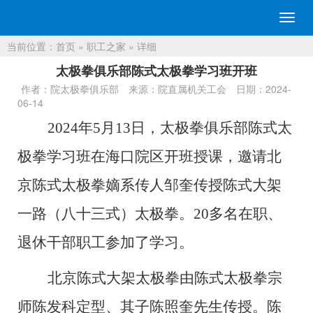
切
换
当前位置：
首页
»
职工之家
» 详细
导
航
太极拳俱乐部陈式太极拳学习班开班
作者：院太极拳俱乐部
来源：院直属机关工会
日期：2024-
06-14
2024年5月13日，太极拳俱乐部陈式太
极拳学习班在海口院区开班授课，邀请北
京陈式太极拳嫡系传人邹奎传授
陈式大架
一路
（八十三式）太极拳
。
20多名在职、
退休
干部
职工参加了学习。
北京
陈式大架太极拳由
陈式太极拳宗
师
陈发科定型、其子陈照奎先生传授
。
陈