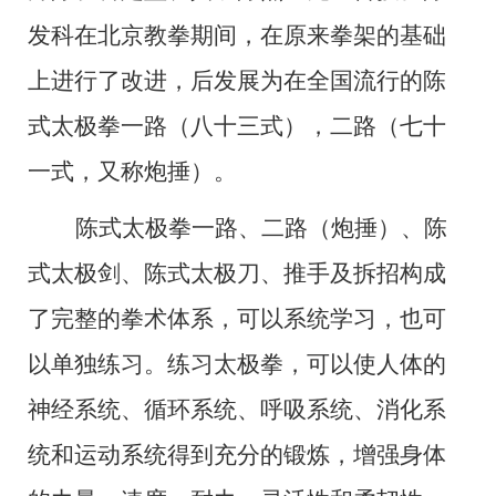
发科在
北
京教拳
期间
，在原来
拳架
的基础
上
进行了改进
，
后发展为
在全国流行的陈
式太极拳一路（八十三式），二路（七十
一式，又称炮捶）。
陈式太极拳一路、二路（炮捶）、陈
式太极剑、陈式太极刀、推手及拆招
构成
了
完整的拳术体系，
可以系统学习，也可
以单独练习。
练习
太极拳，
可以使人体的
神经系统、循环系统、呼吸系统、消化系
统和运动系统得到充分的锻炼，增强身体