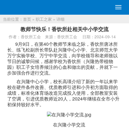
切
换
当前位置：
首页
 » 
职工之家
 » 详细 
导
航
教师节快乐！香饮所赴相关中小学交流
作者：香饮所工会
来源：香饮所工会 
日期：2024-09-14
9月9日，在第40个教师节来临之际，香饮所唐冰所
长、练飞松副所长带队赴兴隆中心小学、北京师范大学
万宁实验学校、万宁中学交流，向学校领导和老师致以
节日的诚挚问候，感谢学校为香饮所（兴隆热带植物
园）职工子女培养倾注的心血和做出的贡献，并就下一
步加强合作进行交流。
在兴隆中心小学，校长高瑛介绍了新的一年以来学
校在硬件条件改善、优质教师引进和小升初方面取得的
成绩，标准化体育场改造完成投入使用，全部教室安装
了空调，引进优质教师近20人，2024年继续在全市小升
初保持较好水平。
在兴隆小学交流