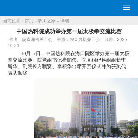
切
换
当前位置：
首页
»
职工之家
» 详细
导
航
中国热科院成功举办第一届太极拳交流比赛
作者：院直属机关工会
来源：院直属机关工会
日期：2025-
10-20
10
月17日，中国热科院
在海口院区举办第一届太极
拳交流比赛。院党组书记崔鹏伟、院党组纪检组组长李
斯华、副院长方骥贤、李积华出席开赛仪式并为获奖代
表队颁奖。