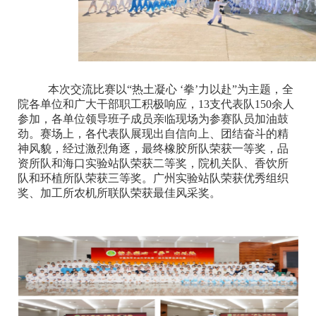
本次交流比赛以
“热土凝心 ‘拳’力以赴”
为主题，全
院各单位和广大干部职工
积极响应，
13
支代表队
150余人
参加，各单位领导班子成员亲临现场为参赛队员加油鼓
劲。赛场上，各代表队展现出自信向上、团结奋斗的精
神风貌，经过激烈角逐，最终橡胶所队荣获一等奖，品
资所队和海口实验站队荣获二等奖，院机关队、香饮所
队和环植所队荣获三等奖。广州实验站队荣获优秀组织
奖、加工所农机所联队荣获最佳风采奖。