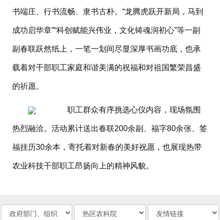
书端庄、行书流畅、隶书古朴。“龙腾虎跃开新局，马到
成功启华章”“科创赋能兴伟业，文化铸魂润初心”等一副
副春联跃然纸上，一笔一划间尽显深厚书画功底，也承
载着对干部职工家庭和谐美满的祝福和对祖国繁荣昌盛
的祈愿。
职工群众有序挑选心仪内容，现场氛围
热烈融洽。活动累计送出春联200余副、福字80余张、签
福挂历30余本，寄托着对新春的美好祝愿，也展现热带
农业科技干部职工昂扬向上的精神风貌。