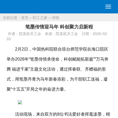
切
换
当前位置：
首页
»
职工之家
» 详细
导
航
笔墨传情迎马年 科创聚力启新程
作者：院直机关工会
来源：院直机关工会
日期：2026-02-
03
2月2日，中国热科院联合琼台师范学院在海口院区
举办2026年“笔墨传情承使命，科创赋能拓新篇”“
万马奔
腾
福进千家
”主题文化活动，通过挥春联、齐赠福的
形
式，用笔墨丹青为马年新春添彩，为干部职工送福，凝
聚“十五五”开局之年的奋进力量。
活动现场，来自双方的
8位书法爱好者挥毫泼墨，楷