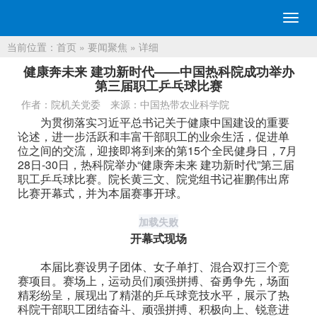
切
换
当前位置：
首页
»
要闻聚焦
» 详细
导
航
健康奔未来 建功新时代——中国热科院成功举办
第三届职工乒乓球比赛
作者：院机关党委
来源：中国热带农业科学院
为贯彻落实习近平总书记关于健康中国建设的重要
论述，进一步活跃和丰富干部职工的业余生活，促进单
位之间的交流，迎接即将到来的第15个全民健身日，7月
28日-30日，热科院举办“健康奔未来 建功新时代”第三届
职工乒乓球比赛。院长黄三文、院党组书记崔鹏伟出席
比赛开幕式，并为本届赛事开球。
加载失败
开幕式现场
本届比赛设男子团体、女子单打、混合双打三个竞
赛项目。赛场上，运动员们顽强拼搏、奋勇争先，场面
精彩纷呈，展现出了精湛的乒乓球竞技水平，展示了热
科院干部职工团结奋斗、顽强拼搏、积极向上、锐意进