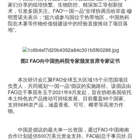
家们分享的组培快繁、生物防控、精深加工等创新技
术，引发多国关注。FAO“一国一品”全球协调员哈菲兹·穆
明贾诺夫表示：“超六成参与国位于热带地区，中国热科
院在木薯等作物价值链建设中的经验直接推动了项目落
地”。
图2 FAO向中国热科院专家颁发首席专家证书
本次研讨会汇聚FAO全球五大区域15个示范国项目
负责人，共同规划“一国一品”倡议的实施路径。该倡议由
FAO总干事屈冬玉于2021年9月发起，旨在协助各国依托
本土特色农产品推动可持续发展。目前覆盖95个国家、
支持56种农产品，涵盖香蕉、可可、椰枣等高潜力作
物。
中国是倡议的最大单一出资国，通过FAO-中国南南
合作计划提供500万美元资金支持。FAO副总干事贝丝·贝