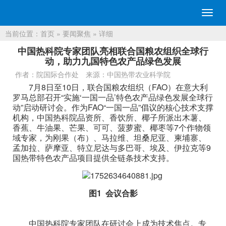
切
换
当前位置：
首页
»
要闻聚焦
» 详细
导
航
中国热科院专家团队亮相联合国粮农组织全球行
动，助力九国特色农产品绿色发展
作者：院国际合作处
来源：中国热带农业科学院
7月8日至10日，联合国粮农组织（FAO）在意大利
罗马总部召开“实施‘一国一品’特色农产品绿色发展全球行
动”启动研讨会。作为FAO“一国一品”倡议的核心技术支撑
机构，中国热科院品资所、香饮所、椰子所派出木薯、
香蕉、牛油果、芒果、可可、菠萝蜜、椰枣等7个作物领
域专家，为刚果（布）、马拉维、坦桑尼亚、柬埔寨、
孟加拉、萨摩亚、特立尼达与多巴哥、埃及、伊拉克等9
国热带特色农产品项目提供全链条技术支持。
图1 会议合影
中国热科院专家团队在研讨会上成为技术焦点。专