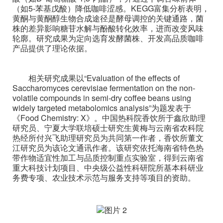
（如5-苯基戊酸）降低咖啡涩感。KEGG富集分析表明，
黄酮与黄酮醇生物合成途径是酵母调控的关键通路，菌
株的差异影响糖苷水解与酚酸转化效率，进而改变风味
轮廓。研究成果为定向选育发酵菌株、开发高品质咖啡
产品提供了理论依据。
相关研究成果以“Evaluation of the effects of
Saccharomyces cerevisiae fermentation on the non-
volatile compounds in semi-dry coffee beans using
widely targeted metabolomics analysis”为题发表于
《Food Chemistry: X》。中国热科院香饮所于鑫欣助理
研究员、宁夏大学联培硕士研究生黄梅与云南省农科院
热经所付兴飞助理研究员为共同第一作者，香饮所董文
江研究员为该论文通讯作者。该研究依托海南省特色热
带作物适宜性加工与品质控制重点实验室，得到云南省
重大科技计划项目、中央级公益性科研院所基本科研业
务费专项、农业技术示范与服务支持等项目的资助。