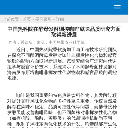
切
换
当前位置：
首页
 » 
要闻聚焦
 » 详细 
导
航
中国热科院在酵母发酵调控咖啡滋味品质研究方面
取得新进展
作者：香饮所
来源：中国热带农业科学院 
近日，中国热科院香饮所加工与工程技术研究团队
在探究不同酿酒酵母发酵对咖啡非挥发性化合物和感官
轮廓的影响方面取得新进展。该研究结合广泛靶向代谢
组学与感官评价技术，系统揭示了不同酵母菌株发酵对
海南罗布斯塔咖啡非挥发性代谢物谱和感官品质的调控
规律。
咖啡是我国重要的特色热带饮料作物，其发酵过程
对提升咖啡风味化合物的多样性至关重要。传统自然发
酵存在风味不稳定、品质可控性低等问题，而酵母接种
发酵虽能改善咖啡风味，但不同菌株对非挥发性化合物
（如有机酸、酚酸、黄酮类）的代谢调控机制尚不明
确，限制了风味定向优化技术的开发。筛选能够产生优