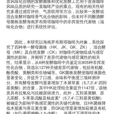
质风味化合物的发酵菌株和优化发酵工艺用于改善咖啡
风味品质的研究一直咖啡产业的重点。现有的相关性研
究多通过感官评价、气质联用等方法，比较单一发酵或
混合发酵对咖啡香气化合物的影响，但未对不同酿酒酵
母菌株发酵海南罗布斯塔咖啡中的非挥发性代谢物（滋
味化合物）进行系统性评估。
因此，本研究以海南罗布斯塔咖啡为对象，系统探
究了四种单一酵母菌株（HK、JK、GK、ZK）、混合酵
母（MK）及自然发酵（CK）对咖啡代谢物组成与感官
属性的影响，并阐明了差异代谢物与感官属性的相关
性。结果显示，从6种发酵咖啡中共鉴定出805种非挥发
性化合物，筛选出127种关键差异代谢物，包括有机酸、
酚类酸、黄酮类和生物碱等。GK菌株发酵使咖啡液颜色
显著变化，并提升了口感、余味和平衡度三项杯测评
分。所有酵母发酵均显著增加了木犀草素（5,7,3',4'-四羟
基黄酮）的含量，其中HK处理组含量提升1147倍，该物
质具有抗氧化与抗糖尿病潜力。此外，五羟基黄酮、原
儿茶醛、5-苯基戊酸及柚皮素*（5,7,4'-三羟基黄烷酮）
被确定为影响平衡感官属性的关键代谢物。仅HK菌株降
低木脂素与香豆素含量，而GK处理显著增加萜烯及有机
酸（如D-葡萄糖酸-1,5-内酯），并通过下调苦味前体