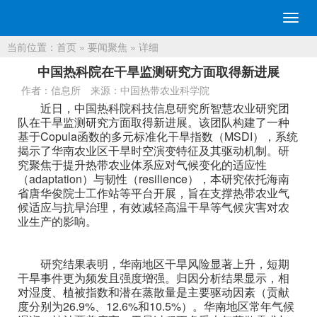
切
换
当前位置：
首页
»
要闻聚焦
» 详细
导
航
中国热科院在干旱监测研究方面取得新进展
作者：信息所
来源：中国热带农业科学院
近日，中国热科院科技信息研究所智慧农业研究团
队在干旱监测研究方面取得新进展。该团队构建了一种
基于Copula函数的多元标准化干旱指数（MSDI），系统
揭示了华南农业区干旱时空演变特征及其驱动机制。研
究聚焦于提升热带农业体系应对气候变化的适应性
（adaptation）与韧性（resilience），本研究依托海南
省唐华俊院士工作站等平台开展，旨在支撑热带农业气
候适应与抗旱治理，有效减轻高温干旱等气候灾害对农
业生产的影响。
研究结果表明，华南地区干旱风险显著上升，短期
干旱事件更为频发且强度增强。归因分析结果显示，相
对湿度、植被指数和潜在蒸散量是主要驱动因素（贡献
度分别为26.9%、12.6%和10.5%）。华南地区常年气候