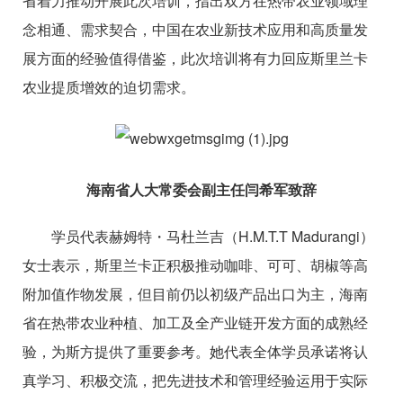
省着力推动开展此次培训，指出双方在热带农业领域理
念相通、需求契合，中国在农业新技术应用和高质量发
展方面的经验值得借鉴，此次培训将有力回应斯里兰卡
农业提质增效的迫切需求。
海南省人大常委会副主任闫希军致辞
学员代表赫姆特・马杜兰吉（H.M.T.T Madurangi）
女士表示，斯里兰卡正积极推动咖啡、可可、胡椒等高
附加值作物发展，但目前仍以初级产品出口为主，海南
省在热带农业种植、加工及全产业链开发方面的成熟经
验，为斯方提供了重要参考。她代表全体学员承诺将认
真学习、积极交流，把先进技术和管理经验运用于实际