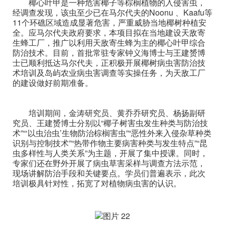
椰心叶甲是一种危害椰子等棕榈植物的入侵害虫，
经调查发现，该虫至少已在马尔代夫的Noonu 、Kaafu等
11个环礁区域造成显著危害，严重威胁当地椰树种植安
全。应马尔代夫政府要求，本项目拟在当地建设天敌寄
生蜂工厂，推广以利用天敌寄生蜂为主的椰心叶甲综合
防治技术。目前，首批常驻专家钟义海博士与王建赟博
士已顺利抵达马尔代夫，正积极开展椰树病虫害防治技
术培训及岛屿农业病虫害调查等实操任务，为天敌工厂
的建设做好前期准备。
培训期间，金涛研究员、黄乔乔研究员、杨扬副研
究员、王建赟博士分别以“椰子树害虫发生种类与防治技
术”“‘以虫治虫’生物防治棕榈害虫”“恶性外来入侵杂草种类
识别与控制技术”“热带作物主要病害种类与发生特点”“昆
虫多样性与人类关系”为主题，开展了集中授课。同时，
专家们还在野外开展了病虫草害采样与调查方法示范，
现场讲解防治手段和关键要点。学员们普遍表示，此次
培训极具针对性，拓宽了对植物病虫害的认识。