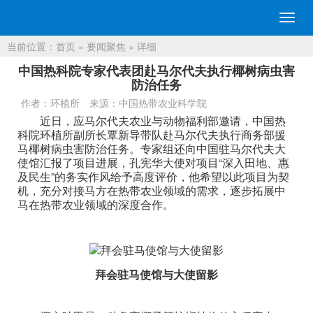
切
换
当前位置：
首页
»
要闻聚焦
» 详细
导
航
中国热科院专家代表团赴马尔代夫执行椰树病虫害
防治任务
作者：环植所
来源：中国热带农业科学院
近日，应马尔代夫农业与动物福利部邀请，中国热
科院环植所副所长覃新导带队赴马尔代夫执行商务部援
马椰树病虫害防治任务。专家组还向中国驻马尔代夫大
使馆汇报了项目进展，孔宪华大使对项目“深入田地、惠
及民生”的务实作风给予高度评价，他希望以此项目为契
机，充分对接马方在热带农业领域的需求，逐步拓展中
马在热带农业领域的深度合作。
拜会驻马使馆与大使留影