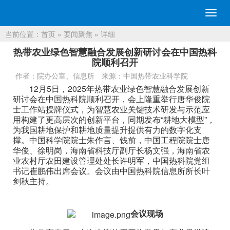
切
换
当前位置：
首页
»
要闻聚焦
» 详细
导
航
热带农业绿色智慧融合发展创新研讨会在中国热科
院顺利召开
作者：院办公室、信息所
来源：中国热带农业科学院
12月5日，2025年热带农业绿色智慧融合发展创新
研讨会在中国热科院顺利召开，会上隆重举行唐华俊院
士工作站授牌仪式，为智慧农业关键技术研发与示范应
用构建了更高层次的创新平台，同期发布“耕地大模型”，
为我国耕地保护和耕地质量提升提供有力的数字化支
撑。中国科学院院士朱作言、钱前，中国工程院院士唐
华俊、徐明岗，海南省科技厅副厅长杨文强，海南省农
业农村厅农田建设管理处处长许明军，中国热科院党组
书记崔鹏伟出席会议。会议由中国热科院信息所所长叶
剑秋主持。
会议现场