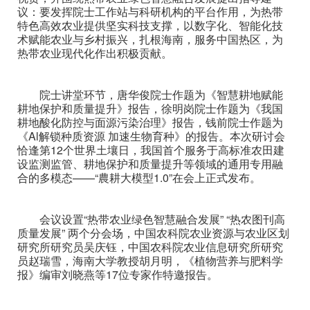
议：要发挥院士工作站与科研机构的平台作用，为热带
特色高效农业提供坚实科技支撑，以数字化、智能化技
术赋能农业与乡村振兴，扎根海南，服务中国热区，为
热带农业现代化作出积极贡献。
院士讲堂环节，唐华俊院士作题为《智慧耕地赋能
耕地保护和质量提升》报告，徐明岗院士作题为《我国
耕地酸化防控与面源污染治理》报告，钱前院士作题为
《Al解锁种质资源 加速生物育种》的报告。本次研讨会
恰逢第12个世界土壤日，我国首个服务于高标准农田建
设监测监管、耕地保护和质量提升等领域的通用专用融
合的多模态——“農耕大模型1.0”在会上正式发布。
会议设置“热带农业绿色智慧融合发展” “热农图刊高
质量发展” 两个分会场，
中国农科院农业资源与农业区划
研究所研究员吴庆钰，中国农科院农业信息研究所研究
员赵瑞雪，海南大学教授胡月明，《植物营养与肥料学
报》编审刘晓燕等17位专家作特邀报告。