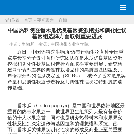
切
换
当前位置：
首页
»
要闻聚焦
» 详细
导
航
中国热科院在番木瓜优良基因资源挖掘和驯化性状
基因组选择方面取得重要进展
作者：生物所
来源：中国热带农业科学院
近日，中国热科院生物所/热带作物生物育种全国重
点实验室分子设计育种研究团队在番木瓜优良基因资源
挖掘和驯化性状基因组选择方面取得重要进展，研究构
建两个表型差异的两性株栽培品种的高质量基因组及其
单倍型分型的性别决定区（SDRs），破译了番木瓜果实
产量和品质性状逐步选择及其两性株性状独特起源的遗
传基础。
番木瓜（Carica papaya）是中国和世界热带地区最
重要的热带水果之一，被世界卫生组织列为最有营养价
值的十大水果之首，同时也是研究热带树木和水果果实
性状及性别决定遗传与基因组学的理想模型系统。然
而，番木瓜关键果实驯化性状的形成及商业上至关重要