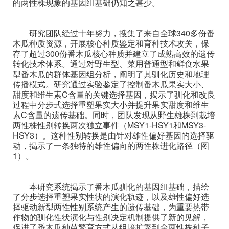
的两性株现象的基因组基础仍知之甚少。
研究团队经过十年努力，搜集了来自全球340多份番
木瓜种质资源，开展核心种质鉴定和育种技术攻关，保
存了超过300份番木瓜核心种质并建立了成熟高效的遗传
转化技术体系。通过对野生型、菜用普通型和鲜食水果
型番木瓜的群体基因组分析，阐明了其驯化历史和地理
传播模式。研究通过实验鉴定了控制番木瓜果实大小、
甜度和维生素C含量的关键选择基因，揭示了驯化和改良
过程中分步式选择重塑果实大小并提升果实甜度和维生
素C含量的遗传基础。同时，团队发现从野生雄株到栽培
两性株性别转换两次独立事件（MSY1-HSY1和MSY3-
HSY3）。这种性别转换是由针对雄性偏好基因的选择驱
动，揭示了一条独特的雄性偏向的两性株进化路径（图
1）。
本研究系统揭示了番木瓜驯化的基因组基础，描绘
了分步选择重塑果实性状的演化轨迹，以及雄性偏好选
择驱动新型两性性别系统产生的遗传基础，为重要热带
作物的驯化性状演化与性别决定机制提供了新的见解，
促进了番木瓜种苗繁育方式从组培扩繁到全两性株种子