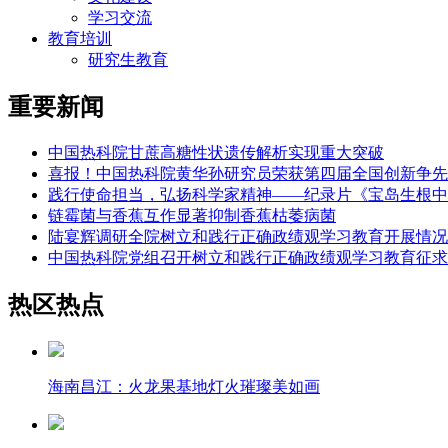
学习交流
教育培训
研究生教育
重要新闻
中国热科院甘蔗高糖性状遗传解析实现重大突破
喜报！中国热科院黄华孙研究员荣获第四届全国创新争先
践行使命担当，弘扬科学家精神——纪录片《宝岛生根中
链霉菌与香蕉互作显著抑制香蕉枯萎病菌
陆宴辉调研全院树立和践行正确政绩观学习教育开展情况
中国热科院党组召开树立和践行正确政绩观学习教育征求
热区热点
海南昌江：火龙果基地灯火璀璨美如画