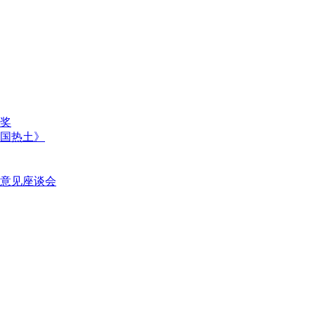
奖
国热土》
意见座谈会