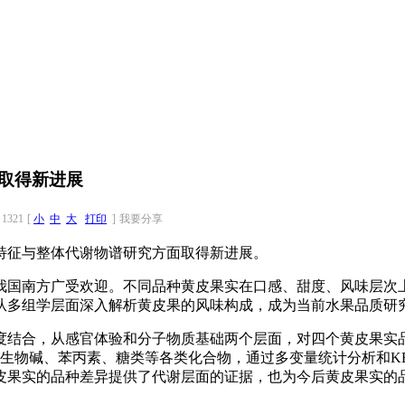
取得新进展
1321
[
小
中
大
打印
]
我要分享
特征与整体代谢物谱研究方面取得新进展。
我国南方广受欢迎。不同品种黄皮果实在口感、甜度、风味层次
从多组学层面深入解析黄皮果的风味构成，成为当前水果品质研
度结合，从感官体验和分子物质基础两个层面，对四个黄皮果实
、生物碱、苯丙素、糖类等各类化合物，通过多变量统计分析和K
皮果实的品种差异提供了代谢层面的证据，也为今后黄皮果实的