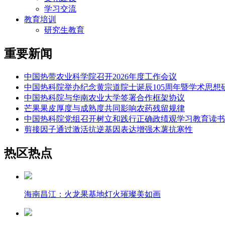
学习交流
教育培训
研究生教育
重要新闻
中国热带农业科学院召开2026年度工作会议
中国热科院举办纪念黄宗道院士诞辰105周年暨学术思想
中国热科院与华南农业大学签署合作框架协议
芒果果皮厚度与成熟度共同影响农药残留规律
中国热科院党组召开树立和践行正确政绩观学习教育读书
剪接因子通过激活抗逆基因表达增强木薯抗寒性
热区热点
海南昌江：火龙果基地灯火璀璨美如画