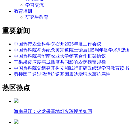
学习交流
教育培训
研究生教育
重要新闻
中国热带农业科学院召开2026年度工作会议
中国热科院举办纪念黄宗道院士诞辰105周年暨学术思想
中国热科院与华南农业大学签署合作框架协议
芒果果皮厚度与成熟度共同影响农药残留规律
中国热科院党组召开树立和践行正确政绩观学习教育读书
剪接因子通过激活抗逆基因表达增强木薯抗寒性
热区热点
海南昌江：火龙果基地灯火璀璨美如画