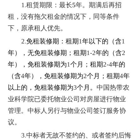
1.
租赁期限：最长
5
年。期满后再招
租，没有拖欠租金的情况下，同等条件
下，原承租人优先。
2.
免租装修期：租期
1
年以下的（含
1
年），无免租装修期；租期
1-2
年的（含
2
年），免租装修期为
1
个月；租期
2-4
年的
（含
4
年），免租装修期为
2
个月；租期
4
年
以上的，免租装修期为
3
个月。
中国热带农
业科学院已委托物业公司对房屋进行物业
管理。中标人另行与物业公司签订服务协
议。
3.
中标者无故不签约的、或者签约后悔