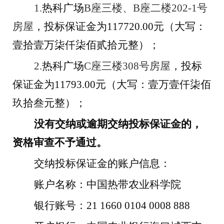
1.
热科广场
B
座三楼、
B
座二楼
202-1
号
房屋
，投标保证金为
117720.00
元（大写：
壹拾壹万柒仟柒佰贰拾元整）；
2.
热科广场
C
座三楼
308
号房屋
，投标
保证金为
11793.00
元（大写：壹万壹仟柒佰
玖拾叁元整）；
没有交纳或逾期交纳投标保证金的，
资格审查不予通过。
交纳投标保证金的账户信息：
账户名称：中国热带农业科学院
银行账号：
21 1660 0104 0008 888