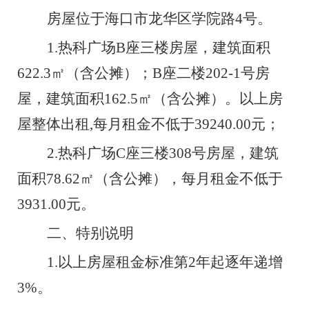
房屋位于海口市龙华区学院路
4
号。
1.
热科广场
B
座三楼房屋，建筑面积
622.3
㎡
（含公摊）；
B
座二楼
202-1
号房
屋，建筑面积
162.5
㎡
（含公摊）。以上房
屋整体出租
,每月租金不低于
39240.00
元；
2.
热科广场
C
座三楼
308
号房屋，建筑
面积
78.62
㎡
（含公摊），每月租金不低于
3931.00
元。
二、
特别说明
1.
以上房屋租金标准第
2
年起逐年递增
3%
。