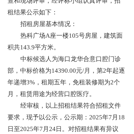
查和现场评审，经评标小组认真评审，招
租
结果公示如下：
招
租
房屋基本情况：
热科广场
A
座
一
楼
1
0
5
号房屋，建筑面
积
共
143.9
平方米
。
中标候选人为
海口龙华合意口腔门诊
部
，
中标价格
为
14390
.00
元
/
月，
第
2
年起逐
年递增
3%
，
租期
五
年
，免租装修期
为
2
个
月
，
租赁用途
为
经营口腔医疗
。
经审核，以上招
租
结果符合招
租
文件
要求，现予以公示，公示期：
202
5
年
7
月
18
日至
202
5
年
7
月
24
日。对招
租
结果有异议