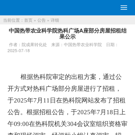
切
换
当前位置：
首页
»
公告
» 详细
导
航
中国热带农业科学院热科广场A座部分房屋招租结
果公示
作者：院成果转化处
来源：中国热带农业科学院
日期：
2025-07-18
根据热科院审定的出租
方案，
通过公
开方式对
热科广场部分房屋进
行
了
招
租
，
于
202
5
年
7
月
11
日在热科院网站发布了招
租
公告
。
根据招
租
公告，于
202
5
年
7
月
18
日上
午
09
:00
在热科院机关
30
4
会议室组织资格审