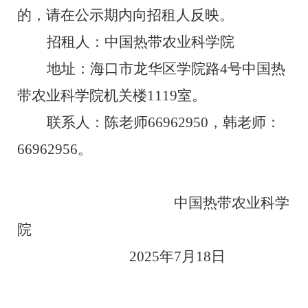
的，请在公示期内向招
租
人反映。
招
租
人：
中国热带农业科学院
地址：海口市龙华区学院路
4
号中国热
带农业科学院机关楼
1119
室。
联系人：
陈老师
66962950
，
韩老师：
66962956
。
中国热带农业科学
院
202
5
年
7
月
18
日