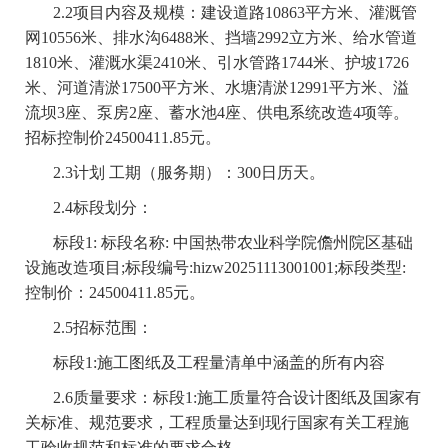
2.2项目内容及规模：建设道路10863平方米、灌溉管
网10556米、排水沟6488米、挡墙2992立方米、给水管道
1810米、灌溉水渠2410米、引水管路1744米、护坡1726
米、河道清淤17500平方米、水塘清淤12991平方米、溢
流坝3座、泵房2座、蓄水池4座、供电系统改造4项等。
招标控制价24500411.85元。
2.3计划 工期（服务期）：300日历天。
2.4标段划分：
标段1: 标段名称: 中国热带农业科学院儋州院区基础
设施改造项目;标段编号:hizw20251113001001;标段类型:
控制价：24500411.85元。
2.5招标范围：
标段1:施工图纸及工程量清单中涵盖的所有内容
2.6质量要求：标段1:施工质量符合设计图纸及国家有
关标准、规范要求，工程质量达到现行国家有关工程施
工验收规范和标准的要求合格。