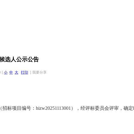
候选人公示公告
0
[
小
中
大
打印
]
我要分享
：hizw20251113001），经评标委员会评审，确定hizw