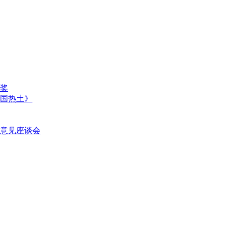
奖
国热土》
意见座谈会