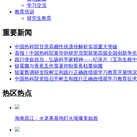
学习交流
教育培训
研究生教育
重要新闻
中国热科院甘蔗高糖性状遗传解析实现重大突破
喜报！中国热科院黄华孙研究员荣获第四届全国创新争先
践行使命担当，弘扬科学家精神——纪录片《宝岛生根中
链霉菌与香蕉互作显著抑制香蕉枯萎病菌
陆宴辉调研全院树立和践行正确政绩观学习教育开展情况
中国热科院党组召开树立和践行正确政绩观学习教育征求
热区热点
海南昌江：火龙果基地灯火璀璨美如画