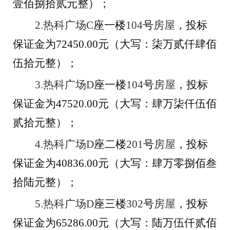
壹
佰
捌拾贰
元整）；
2.
热科广场
C
座
一楼
104
号
房屋
，投标
保证金为
72450
.00
元（大写：
柒
万
贰
仟
肆
佰
伍拾
元整）；
3.
热科广场
D
座
一楼
104
号
房屋
，投标
保证金为
47520
.00
元（大写：
肆
万
柒
仟
伍
佰
贰拾
元整）；
4.
热科广场
D
座
二楼
201
号
房屋
，投标
保证金为
40836
.00
元（大写：
肆
万
零捌
佰
叁
拾陆
元整）；
5.
热科广场
D
座
三楼
302
号
房屋
，投标
保证金为
65286
.00
元（大写：
陆
万
伍
仟
贰
佰