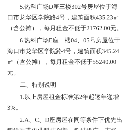
5.
热科广场
D
座
三楼
302
号房屋
位于海
口市龙华区学院路
4
号，建筑面积
435.23
㎡
（含公摊），每月租金不低于
21762
.00
元。
6.
热科广场
E
座
一楼
04
、
05
号房屋
位于
海口市龙华区学院路
4
号，建筑面积
345.24
㎡
（含公摊），每月租金不低于
55240
.00
元。
二、
特别说明
1.
以上房屋租金标准第
2
年起逐年递增
3%
。
2.
A
、
C
、
D
座
房屋
在同等条件下优先出