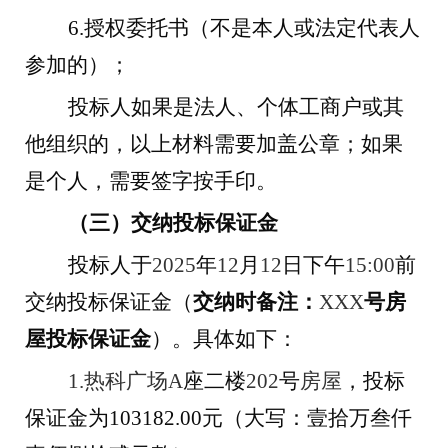
6.
授权委托书（不是本人或法定代表人
参加的）；
投标人如果是法人、个体工商户或其
他组织的，以上材料需要加盖公章；如果
是个人，需要签字按手印。
（三）交纳投标保证金
投标人于
2025
年
12
月
12
日下午
15:00
前
交纳投标保证金（
交纳时备注：
XXX
号
房
屋投标保证金
）。具体如下：
1.
热科广场
A
座
二楼
202
号
房屋
，投标
保证金为
103182
.00
元（大写：
壹拾
万
叁
仟