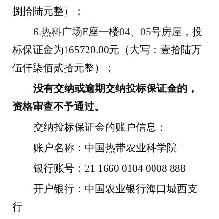
捌拾陆
元整）；
6.
热科广场
E
座
一楼
04
、
05
号
房屋
，投
标保证金为
165720
.00
元（大写：
壹拾陆
万
伍
仟
柒
佰
贰拾
元整）；
没有交纳或逾期交纳投标保证金的，
资格审查不予通过。
交纳投标保证金的账户信息：
账户名称：中国热带农业科学院
银行账号：
21 1660 0104 0008 888
开户银行：中国农业银行海口城西支
行