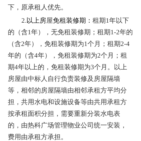
下，原承租人优先。
2.
以上房
屋
免租装修期：
租期
1
年以下
的（含
1
年），无免租装修期；租期
1-2
年的
（含
2
年），免租装修期为
1
个月；租期
2-4
年的（含
4
年），免租装修期为
2
个月
；
租
期
4
年以上的，免租装修期为
3
个月。
以上
房屋由
中
标人自行负责装修及房屋隔墙
等，相邻的房屋隔墙由相邻承租方平均分
担，共用水电和设施设备等由共用承租方
按承租面积分担，需要重新分装水电表
的，由热科广场管理物业公司统一安装，
费用由承租方承担。