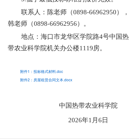
联系人：陈老师（
0898-66962950
），
韩老师（
0898-66962956
）。
地点：海口市龙华区学院路
4
号中国热
带农业科学院机关办公楼
1119
房。
附件1：投标格式材料.doc
附件2：房屋租赁合同文本.docx
中国热带农业科学院
202
6
年
1
月
6
日