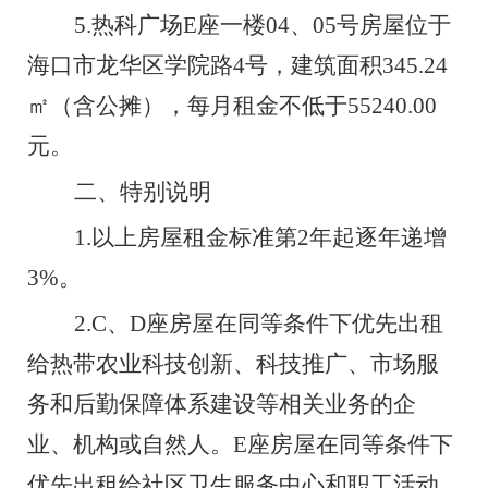
5.
热科广场
E
座
一楼
04
、
05
号房屋
位于
海口市龙华区学院路
4
号，建筑面积
345.24
㎡
（含公摊），每月租金不低于
55240
.00
元。
二、
特别说明
1.
以上房屋租金标准第
2
年起逐年递增
3%
。
2.
C
、
D
座
房屋
在同等条件下优先出租
给热带农业科技创新、科技推广、市场服
务和后勤保障体系建设等相关业务的企
业、机构或自然人
。
E
座
房屋
在同等条件下
优先出租给
社区卫生服务中心
和职工活动