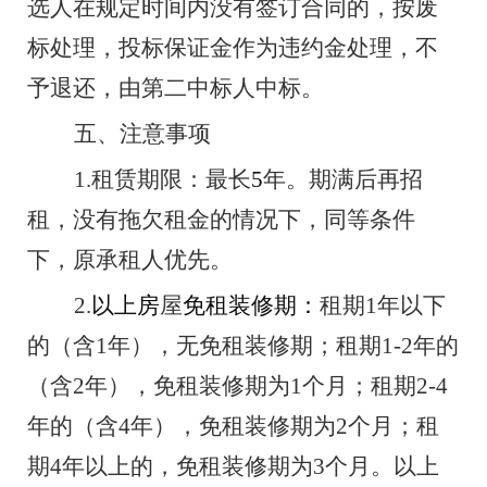
选人在规定时间内没有签订合同的，按废
标处理，投标保证金作为违约金处理，不
予退还，由第二中标人中标。
五、注意事项
1.
租赁期限：最长
5
年。期满后再招
租，没有拖欠租金的情况下，同等条件
下，原承租人优先。
2.
以上房
屋
免租装修期：
租期
1
年以下
的（含
1
年），无免租装修期；租期
1-2
年的
（含
2
年），免租装修期为
1
个月；租期
2-4
年的（含
4
年），免租装修期为
2
个月
；
租
期
4
年以上的，免租装修期为
3
个月。
以上