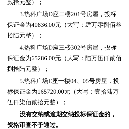
贰拾
元整）；
3.
热科广场
D
座
二楼
201
号
房屋
，投标
保证金为
40836
.00
元（大写：
肆
万
零捌
佰
叁
拾陆
元整）；
4.
热科广场
D
座
三楼
302
号
房屋
，投标
保证金为
65286
.00
元（大写：
陆
万
伍
仟
贰
佰
捌拾陆
元整）；
5.
热科广场
E
座
一楼
04
、
05
号
房屋
，投
标保证金为
165720
.00
元（大写：
壹拾陆
万
伍
仟
柒
佰
贰拾
元整）；
没有交纳或逾期交纳投标保证金的，
资格审查不予通过。