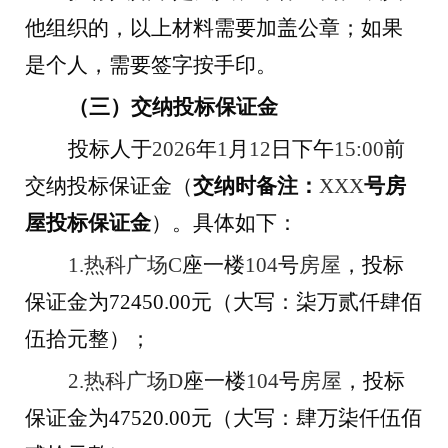
他组织的，以上材料需要加盖公章；如果
是个人，需要签字按手印。
（三）交纳投标保证金
投标人于
2026
年
1
月
12
日下午
15:00
前
交纳投标保证金（
交纳时备注：
XXX
号
房
屋投标保证金
）。具体如下：
1.
热科广场
C
座
一楼
104
号
房屋
，投标
保证金为
72450
.00
元（大写：
柒
万
贰
仟
肆
佰
伍拾
元整）；
2.
热科广场
D
座
一楼
104
号
房屋
，投标
保证金为
47520
.00
元（大写：
肆
万
柒
仟
伍
佰