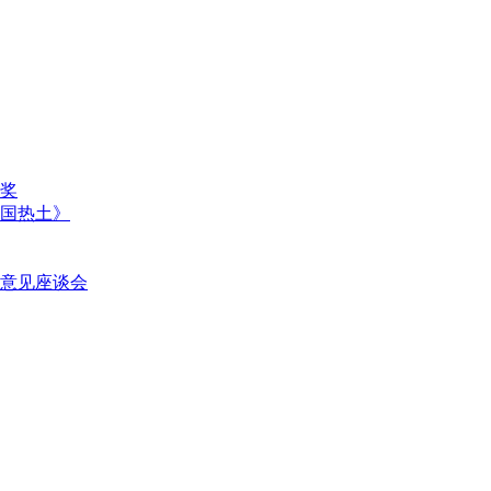
奖
国热土》
意见座谈会