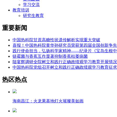
学习交流
教育培训
研究生教育
重要新闻
中国热科院甘蔗高糖性状遗传解析实现重大突破
喜报！中国热科院黄华孙研究员荣获第四届全国创新争先
践行使命担当，弘扬科学家精神——纪录片《宝岛生根中
链霉菌与香蕉互作显著抑制香蕉枯萎病菌
陆宴辉调研全院树立和践行正确政绩观学习教育开展情况
中国热科院党组召开树立和践行正确政绩观学习教育征求
热区热点
海南昌江：火龙果基地灯火璀璨美如画