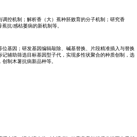
与调控机制；解析香（大）蕉种胚败育的分子机制；研究香
香蕉抗/感枯萎病的新机制等。
等位基因；研发基因编辑敲除、碱基替换、片段精准插入与替换
标记辅助筛选目标基因型子代，实现多性状聚合的种质创制，选
，创制木薯抗病新品种等。