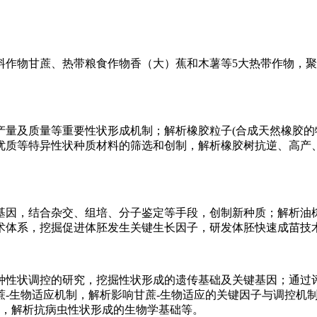
料作物甘蔗、热带粮食作物香（大）蕉和木薯等5大热带作物，
产量及质量等重要性状形成机制；解析橡胶粒子(合成天然橡胶的
优质等特异性状种质材料的筛选和创制，解析橡胶树抗逆、高产
基因，结合杂交、组培、分子鉴定等手段，创制新种质；解析油
术体系，挖掘促进体胚发生关键生长因子，研发体胚快速成苗技
种性状调控的研究，挖掘性状形成的遗传基础及关键基因；通过
蔗-生物适应机制，解析影响甘蔗-生物适应的关键因子与调控机
系，解析抗病虫性状形成的生物学基础等。