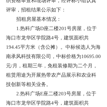
织资格审查和现场评审，经评标小组认真
评审，招
租
结果公示如下：
招
租
房屋基本情况：
1.
热科广场
D
座
二
楼
2
0
1
号房屋，
位于
海口市龙华区学院路
4
号，
建筑面积
共
194.45
平方米
（
含公摊
）
。
中标候选人为
海
南承风科技有限公司
，
中标价格
为
10695
.00
元
/
月，
租期
三
年
，免租装修期
为二个月
，
租赁用途
为
开展热带农产品展示和农业科
技创新等相关业务。
2.
热科广场
E
座
二
楼
2
0
3
号房屋，
位于
海口市龙华区学院路
4
号，
建筑面积
共