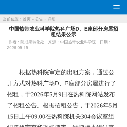
切
换
当前位置：
首页
»
公告
» 详细
导
航
中国热带农业科学院热科广场D、E座部分房屋招
租结果公示
作者：院成果转化处
来源：中国热带农业科学院
日期：
2026-05-15
根据热科院审定的出租
方案，
通过公
开方式对
热科广场
D
、
E
座
部分房屋进
行
了
招
租
，于
202
6
年
5
月
9
日在热科院网站发布
了招
租
公告
。
根据招
租
公告，于
202
6
年
5
月
15
日上午
09
:00
在热科院机关
30
4
会议室组