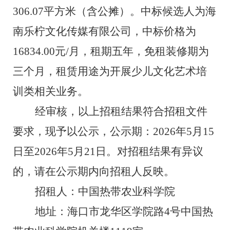
306.07
平方米
（
含公摊
）
。
中标候选人为
海
南乐柠文化传媒有限公司
，
中标价格
为
16834
.00
元
/
月，
租期
五
年
，免租装修期
为
三个月
，
租赁用途
为
开展少儿文化艺术培
训类相关业务。
经审核，以上招
租
结果符合招
租
文件
要求，现予以公示，公示期：
202
6
年
5
月
15
日至
202
6
年
5
月
21
日。对招
租
结果有异议
的，请在公示期内向招
租
人反映。
招
租
人：
中国热带农业科学院
地址：海口市龙华区学院路
4
号中国热