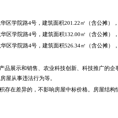
龙华区学院路
4
号，建筑面积
201.22
㎡
（含公摊）
龙华区学院路
4
号，建筑面积
132.00
㎡
（含公摊）
龙华区学院路
4
号，建筑面积
526.34
㎡
（含公摊）
产品展示
和销售
、
农业科技创新
、
科技推广
的企
该
房屋
从事违法行为等。
积存在差异的，不影响房屋中标价格。房屋结构