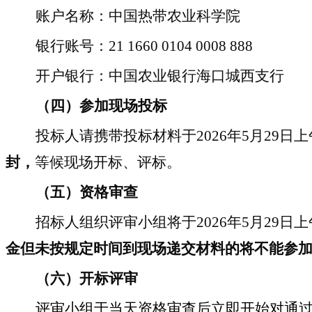
账户名称：中国热带农业科学院
银行账号：
21 1660 0104 0008 888
开户银行：中国农业银行海口城西支行
（四）参加现场投标
投标人请携带投标材料于
202
6
年
5
月
29
日上
封，
等候现场开标、评标。
（五）资格审查
招标人组织评审小组将于
202
6
年
5
月
29
日上
金但未按规定时间到现场递交材料的将不能参
（六）开标评审
评审小组于当天资格审查后立即开始对通