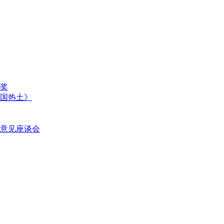
奖
国热土》
意见座谈会