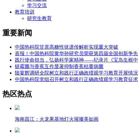
学习交流
教育培训
研究生教育
重要新闻
中国热科院甘蔗高糖性状遗传解析实现重大突破
喜报！中国热科院黄华孙研究员荣获第四届全国创新争先
践行使命担当，弘扬科学家精神——纪录片《宝岛生根中
链霉菌与香蕉互作显著抑制香蕉枯萎病菌
陆宴辉调研全院树立和践行正确政绩观学习教育开展情况
中国热科院党组召开树立和践行正确政绩观学习教育征求
热区热点
海南昌江：火龙果基地灯火璀璨美如画