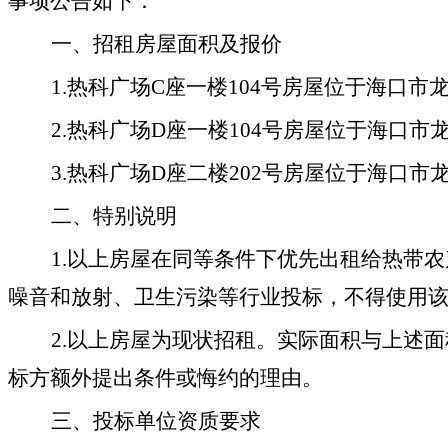
事项公告如下：
一、
招租房屋面积及报价
1.
热科广场
C
座
一楼
104
号房屋
位于海口市
2.
热科广场
D
座
一楼
104
号房屋
位于海口市
3.
热科广场
D
座
二楼
202
号房屋
位于海口市
二、
特别说明
1.
以上
房屋
在同等条件下
优先出租给热带
农
噪音和放射、卫生污染等行业投标，不得使用
2
.
以上
房屋为现状招租。实际面积与上述面
标方额外提出条件或悔约的理由。
三、投标单位资质要求