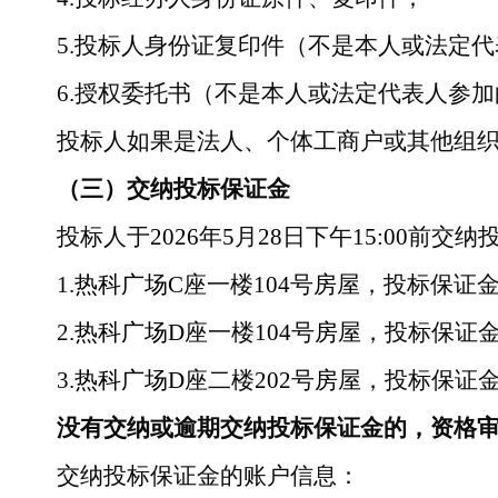
5.
投标人身份证复印件（不是本人或法定代
6.
授权委托书（不是本人或法定代表人参加
投标人如果是法人、个体工商户或其他组
（三）交纳投标保证金
投标人于
2026
年
5
月
28
日下午
15:00
前交纳
1.
热科广场
C
座
一楼
104
号
房屋
，投标保证
2.
热科广场
D
座
一楼
104
号
房屋
，投标保证
3.
热科广场
D
座
二楼
202
号
房屋
，投标保证
没有交纳或逾期交纳投标保证金的，资格
交纳投标保证金的账户信息：