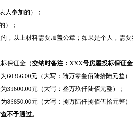
表人参加的）；
的）；
织的，以上材料需要加盖公章；如果是个人，需要
投标保证金（
交纳时备注：
XXX
号
房屋投标保证金
金为
60366
.00
元（大写：
陆
万
零叁佰陆拾陆
元整）
金为
39600
.00
元（大写：
叁
万
玖仟陆佰
元整）；
金为
86850
.00
元（大写：
捌
万
陆仟捌佰伍拾
元整）
审查不予通过。