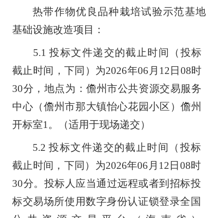
热带作物优良品种栽培试验示范基地
基础设施改造项目：
5.1
投标文件递交的截止时间（投标
截止时间，下同）
为
2026
年
06
月
12
日
08
时
30
分，地点为：儋州市公共资源交易服务
中心（儋州市那大镇怡心花园小区）儋州
开标室
1
。（适用于现场递交）
5.2
投标文件递交的截止时间（投标
截止时间，下同）为
2026
年
06
月
12
日
08
时
30
分。投标人应当
通过远程或者到招标投
标交易场所使用数字身份认证锁登录全国