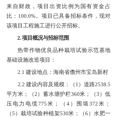
来自财政，项目出资比例为国有资金占
比
：
100.0%
。项目已具备招标条件，现对
该项目工程施工
进行公开招标。
2.
项目概况与招标范围
热带作物优良品种栽培试验示范基地
基础设施改造项目：
2.1
建设地点
：
海南省儋州市宝岛新村
2.2
建设内容及规模
：
（
1
）道路
2538.5
平方米
；
（
2
）蓄水塘护栏
360
米
；
（
3
）低
压电力电缆
775
米
；
（
4
）围墙
372
米
；
（
5
）
栽培试验种植架
530
米
；
（
6
）水肥一