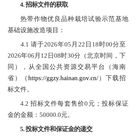
4.
招标文件的获取
热带作物优良品种栽培试验示范基地
基础设施改造项目：
4.1
请于
2026
年
05
月
22
日
18
时
00
分至
2026
年
06
月
12
日
08
时
30
分（北京时间，下
同
），
从全国公共资源交易平台（海南
省
）（
https://ggzy.hainan.gov.cn/
）下载招
标文件。
4.2
招标文件每套售价
0
元；投标保证
金的金额：
50000.0
元。
5.
投标文件和保证金的递交