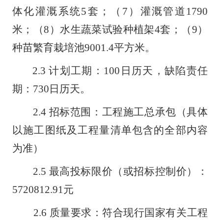
体化灌
溉系统
5
套
；
（
7
）灌溉管道
1790
米
；
（
8
）水生蔬菜试验种植架
4
套
；
（
9
）
种苗繁育栽培池
9001.4
平方米。
2.3
计划工期
：
100
日历天，缺陷责任
期：
73
0
日历天。
2.4
招标范围
：
工程施工总承包（具体
以施工图纸及工程量清单包含的全部内容
为准）
2.5
最高投标限价（或招标控制价
）：
5720812.91
元
2.6
质量要求
：
符合现行国家有关工程