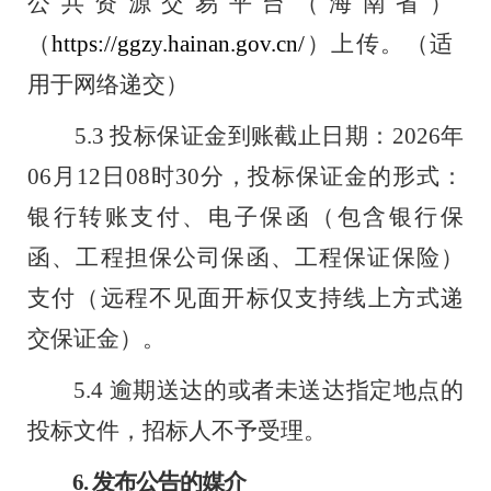
公共资
源交易平台（海南省
）
（
https
://
ggzy
.
hainan
.
gov
.
cn
/
）上传。（适
用于网络递交）
5.3
投标保证金到账截止日期：
2026
年
06
月
12
日
08
时
30
分，投标
保证金的形式
：
银行转账支付、电子
保函
（
包含银行保
函、工程担保公司保函、工程保证保险）
支付
（
远程不见
面开标仅支持线上方式递
交保证金
）
。
5.4
逾期送达的或者未送达指定地点的
投标文件，招标人不予受理。
6.
发布公告的媒介