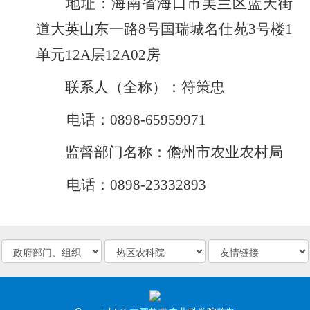
地址
：
海南省海口市美兰区蓝天街
道大英山东一路
8
号国瑞城名仕苑
3
号楼
1
单
元
12A
层
12A02
房
联系人（全称）
：
符策忠
电话
：
0898-65959971
监督部门名称
：
儋州市农业农村局
电话
：
0898-23332893