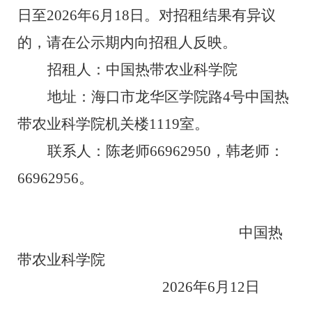
日至
202
6
年
6
月
18
日。对招
租
结果有异议
的，请在公示期内向招
租
人反映。
招
租
人：
中国热带农业科学院
地址：海口市龙华区学院路
4
号中国热
带农业科学院机关楼
1119
室。
联系人：
陈老师
66962950
，
韩老师：
66962956
。
中国热
带农业科学院
202
6
年
6
月
12
日