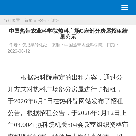
切
换
当前位置：
首页
»
公告
» 详细
导
航
中国热带农业科学院热科广场C座部分房屋招租结
果公示
作者：院成果转化处
来源：中国热带农业科学院
日期：
2026-06-12
根据热科院审定的出租
方案，
通过公
开方式对
热科广场部分房屋进
行
了
招
租
，
于
202
6
年
6
月
5
日在热科院网站发布了招
租
公告
。
根据招
租
公告，于
202
6
年
6
月
12
日上
午
09
:00
在热科院机关
30
4
会议室组织资格审