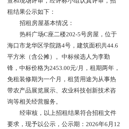
查和现场评审，经评标小组认真评审，招
租
结果公示如下：
招
租
房屋基本情况：
热科广场
C
座
二
楼
202-5
号房屋，
位于
海口市龙华区学院路
4
号，
建筑面积
共
44.6
平方米
（
含公摊
）
。
中标候选人为
李勤
锋
，
中标价格
为
2453
.00
元
/
月，
租期
两
年
，
免租装修期
为一个月
，
租赁用途
为从事热
带农产品展览展示、农业科技创新技术咨
询等相关经营服务。
经审核，以上招
租
结果符合招
租
文件
要求，现予以公示，公示期：
202
6
年
6
月
12