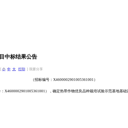
目中标结果公告
[
小
中
大
打印
]
我要分享
（招标编号：
X4600002901005361001
）
号：
X4600002901005361001
），确定热带作物优良品种栽培试验示范基地基础