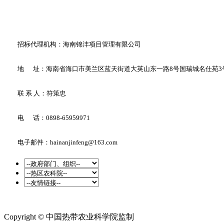
招标代理机构
：
海南锦沣项目管理有限公司
地
址
：
海南省海口市美兰区蓝天街道大英山东一路
8
号国瑞城名仕苑
3
联
系
人
：
符策忠
电
话
：
0898-65959971
电子邮件
：
hainanjinfeng@163.com
Copyright © 中国热带农业科学院监制