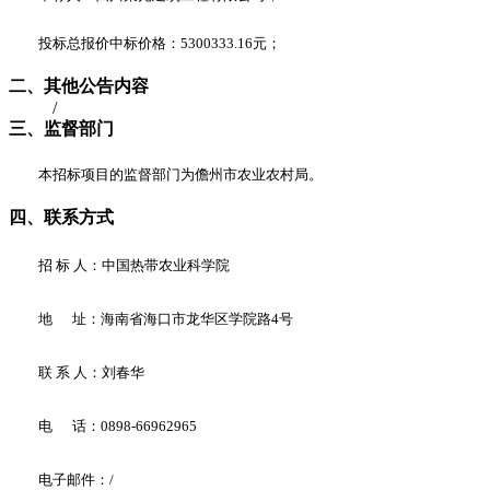
投标总报价中标价格
：
5300333.16
元
；
二、其他公告内容
/
三、监督部门
本招标项目的监督部门为儋州市农业农村局。
四、联系方式
招
标
人
：
中国热带农业科学院
地
址
：
海南省海口市龙华区学院路
4
号
联
系
人
：
刘春华
电
话
：
0898-66962965
电子邮件
：
/