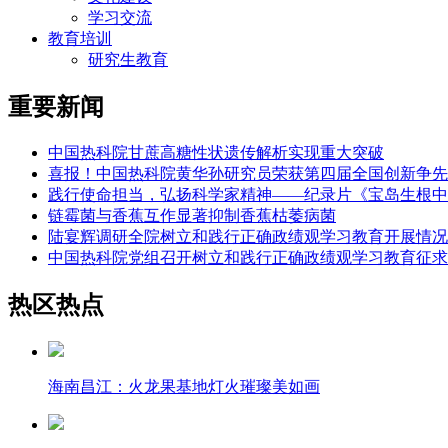
学习交流
教育培训
研究生教育
重要新闻
中国热科院甘蔗高糖性状遗传解析实现重大突破
喜报！中国热科院黄华孙研究员荣获第四届全国创新争先
践行使命担当，弘扬科学家精神——纪录片《宝岛生根中
链霉菌与香蕉互作显著抑制香蕉枯萎病菌
陆宴辉调研全院树立和践行正确政绩观学习教育开展情况
中国热科院党组召开树立和践行正确政绩观学习教育征求
热区热点
海南昌江：火龙果基地灯火璀璨美如画