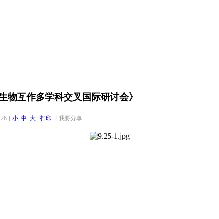
生物互作多学科交叉国际研讨会》
126
[
小
中
大
打印
]
我要分享