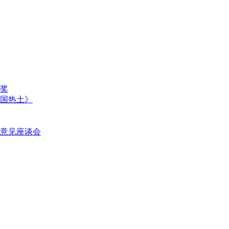
奖
国热土》
意见座谈会